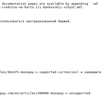
 documentation pages are available by appending `.md` 
-sredstva-na-kartu-ili-bankovskii-schyot.md).

спользоваться централизованной биржей.

les/362475-moonpay-s-supported-currencies) и завершите 
pay.com/en/articles/380968-moonpay-s-unsupported-