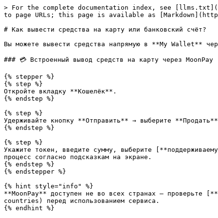
> For the complete documentation index, see [llms.txt](
to page URLs; this page is available as [Markdown](http
# Как вывести средства на карту или банковский счёт?

Вы можете вывести средства напрямую в **My Wallet** чер
### 💳 Встроенный вывод средств на карту через MoonPay

{% stepper %}

{% step %}

Откройте вкладку **Кошелёк**.

{% endstep %}

{% step %}

Удерживайте кнопку **Отправить** → выберите **Продать**
{% endstep %}

{% step %}

Укажите токен, введите сумму, выберите [**поддерживаему
процесс согласно подсказкам на экране.

{% endstep %}

{% endstepper %}

{% hint style="info" %}

**MoonPay** доступен не во всех странах — проверьте [**
countries) перед использованием сервиса.

{% endhint %}
