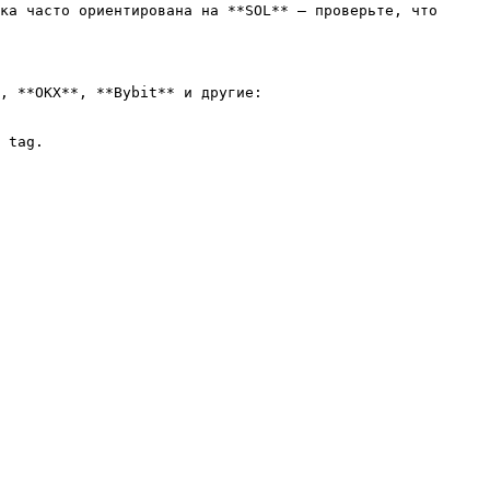
ка часто ориентирована на **SOL** — проверьте, что 
, **OKX**, **Bybit** и другие:

 tag.
