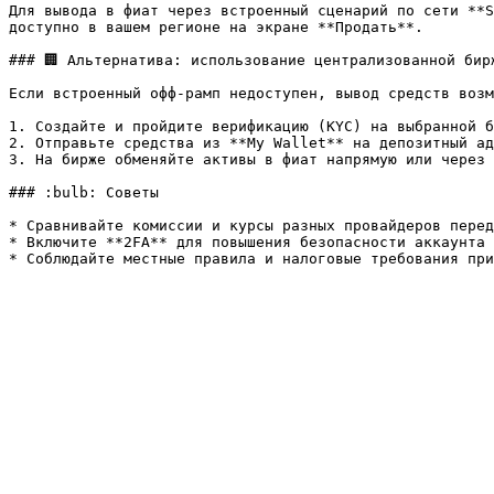
Для вывода в фиат через встроенный сценарий по сети **S
доступно в вашем регионе на экране **Продать**.

### 🏢 Альтернатива: использование централизованной бирж
Если встроенный офф-рамп недоступен, вывод средств возм
1. Создайте и пройдите верификацию (KYC) на выбранной б
2. Отправьте средства из **My Wallet** на депозитный ад
3. На бирже обменяйте активы в фиат напрямую или через 
### :bulb: Советы

* Сравнивайте комиссии и курсы разных провайдеров перед
* Включите **2FA** для повышения безопасности аккаунта 