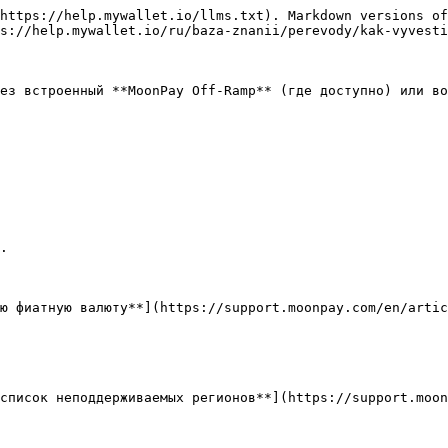
https://help.mywallet.io/llms.txt). Markdown versions of
s://help.mywallet.io/ru/baza-znanii/perevody/kak-vyvesti
ез встроенный **MoonPay Off-Ramp** (где доступно) или во
.

ю фиатную валюту**](https://support.moonpay.com/en/artic
список неподдерживаемых регионов**](https://support.moon